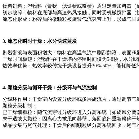
物料进料：湿物料（膏状、滤饼状或浆状）通过定量加料器（
初步破碎：物料在底部与高速热风接触，同时受机械搅拌器（旋
流态化形成：粉碎后的微颗粒被旋转气流夹带上升，形成气固
3. 流态化瞬时干燥：水分快速蒸发
剧烈翻滚与表面积增大：物料在高温气流中剧烈翻滚，表面积
干燥时间极短：湿物料在干燥塔内停留时间仅为5-8秒，水分
热效率优势：热效率较传统干燥设备提升30%-50%，能耗降低约
4. 颗粒分级与循环干燥：分级环与气流控制
分级环作用：干燥室内设置分级环或多层旋流片，通过调节气流
颗粒分级机制：
已干燥细颗粒：随气流穿过分级环进入分离系统（如旋风分离
未干透或大颗粒：因离心力被甩向器壁，落回底部重新粉碎干
成品收集与尾气处理：干燥后的细颗粒经分离系统回收，尾气净化