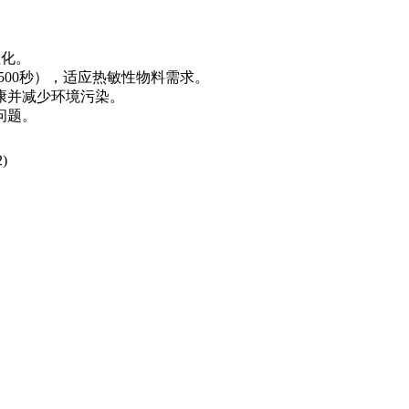
粒化。
500秒），适应热敏性物料需求。
康并减少环境污染。
问题。
2
)