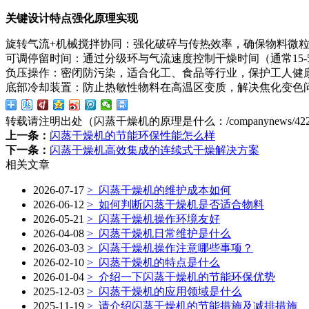
关键设计特点强化原理实现
旋转气流+机械搅拌协同：强化破碎与传热效率，确保物料微
可调停留时间：通过分级环与气流速度控制干燥时间（通常15-
负压操作：密闭防污染，适合化工、食品等行业，保护工人健
底部冷却装置：防止热敏性物料在高温区变质，解决焦化变色
转载请注明出处（闪蒸干燥机的原理是什么：
/companynews/42
上一条：
闪蒸干燥机的节能环保性能怎么样
下一条：
闪蒸干燥机高效集成的连续式干燥解决方案
相关文章
2026-07-17
> 闪蒸干燥机的维护成本如何
2026-06-12
> 如何判断闪蒸干燥机是否适合物料
2026-05-21
> 闪蒸干燥机操作环境友好
2026-04-08
> 闪蒸干燥机日常维护是什么
2026-03-03
> 闪蒸干燥机操作注意哪些事项？
2026-02-10
> 闪蒸干燥机的特点是什么
2026-01-04
> 介绍一下闪蒸干燥机的节能环保优势
2025-12-03
> 闪蒸干燥机的应用领域是什么
2025-11-19
> 请介绍闪蒸干燥机的节能措施及减排措施