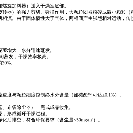
如螺旋加料器）送入干燥室底部。
转器）的强力剪切、碰撞作用，大颗粒团被粉碎成微小颗粒（粒
两相流。由于固体惯性大于气体，两相间产生强烈相对运动，传
显著增大，水分迅速蒸发。
瞬间蒸发，干燥效率极高。
30%。
速度与颗粒细度控制终水分含量（如碳酸钙可达≤0.1%）。
器、布袋除尘器），完成成品收集。
燥，形成循环干燥过程。
后排空，符合环保要求（含尘量<50mg/m³）。