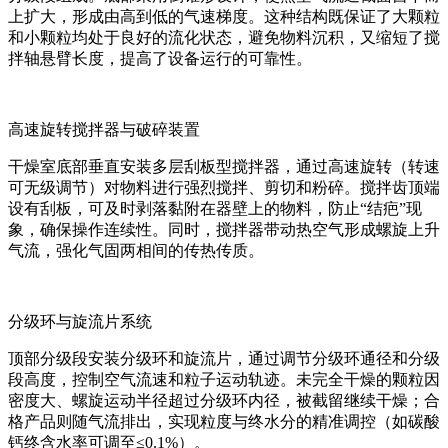
上扩大，形成由高到低的气速梯度。这种结构既保证了大颗粒
和小颗粒均处于良好的流化状态，避免物料沉积，又缩短了搅
拌轴悬臂长度，提高了设备运行的可靠性。
高速旋转搅拌器与破碎装置
干燥室底部垂直安装多层刮板型搅拌器，通过高速旋转（转速
可无级调节）对物料进行强烈搅拌、剪切和粉碎。搅拌齿顶端
设有刮板，可及时剥落黏附在器壁上的物料，防止“结疤”现
象，确保操作连续性。同时，搅拌器带动热空气形成螺旋上升
气流，强化气固两相间的传热传质。
分级环与旋流片系统
顶部分级段安装分级环和旋流片，通过调节分级环通径和分级
段高度，控制空气流速和粒子运动轨迹。未完全干燥的颗粒因
密度大、螺旋运动半径超过分级环内径，被截留继续干燥；合
格产品则随气流排出，实现粒度与终水分的精准调控（如碳酸
钙终含水率可调至≤0.1%）。